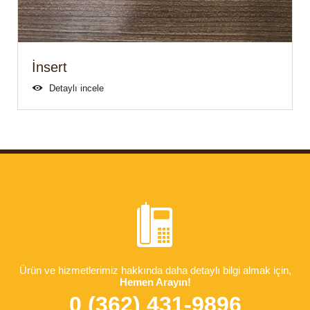
İnsert
Detaylı incele
Ürün ve hizmetlerimiz hakkında daha detaylı bilgi almak için,
Hemen Arayın!
0 (362) 431-9896